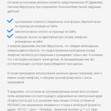
Согласие на получение рекламы считается предоставленным ИП Деревлеву
Николаю Федоровичу при совершении Пользователем (мной) следующих
действий:
проставления отметки в специальном окне формы обратной связи
на странице регистрации на Сайте;
нажатия активных кнопок на страницах на Сайте;
совершая звонок на идентификаторы (номер телефона)
размещенных на сайте.
Я заверяю Деревлева Николая Федоровича, что обладаю необходимым
объемом дееспособности, что предоставленные мной данные (номер
телефона) являются достоверными и принадлежат только мне. Я понимаю,
что я не вправе указывать чужие данные, не принадлежащие мне, без
соответствующего согласия правообладателя таких данных.
В случае прекращения использования указанных данных (например, если я
сменил номер телефона), я обязуюсь проинформировать о таком
прекращении.
Я уведомлен, что согласие на получение рекламы может быть отозвано
путем направления соответствующего уведомления на электронный адрес
info@novostroy-gid.ru (с указанием темы письма «Отзыв согласия на
РЕКЛАМУ) или направления письменного отзыва в свободной форме по
адресу: 195112 г. Санкт – Петербург, Заневский проспект д.71 к.2 офис