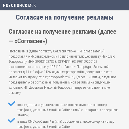
НОВОПОИСК
.МСК
Согласие на получение рекламы
Согласие на получение рекламы (далее
— «Согласие»)
Настоящим я (далее по тексту Согласия также — «Пользователь»)
предоставляю Индивидуальному предпринимателю Деревлеву Николаю
Федоровичу ИНН 290121227898, ОГРНИП 307290109200122
расположенного по адресу: 195112 г. Санкт – Петербург, Заневский
проспект д.71 к.2 офис 1126, администратора сайта доступного в сети
Интернет по адресу: https://novopoisk.msk.ru/ (далее — «Сайт»), отдельное
предварительное согласие на получение мной рекламы на следующих
условиях: ИП Деревлев Николай Федорович вправе направлять мне
рекламу:
посредством осуществления телефонных звонков на номер
телефона, указанный мной на Сайте и (или) с которого я совершила
звонок;
в виде СМС-сообщений и (или) сообщений в мессенджер на номер
телефона, указанный мной на Сайте;